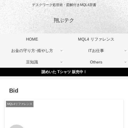
デスクワーク処世術・図解付きMQL4辞書
翔ぶテク
HOME
MQL4 リファレンス
お金の守り方･殖やし方
ITお仕事
豆知識
Others
謎めいた Tシャツ 販売中！
Bid
MQL4リファレンス