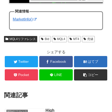
関連情報
MarketInfo()
MQL4リファレンス
Bid
MQL4
MT4
売値
シェアする
Twitter
Facebook
はてブ
Pocket
LINE
コピー
関連記事
High
MQL4リファレンス