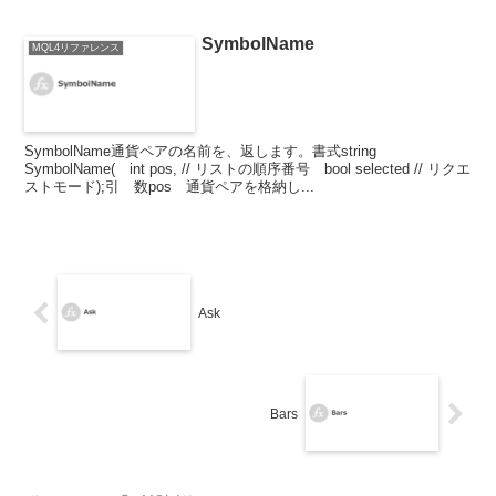
SymbolName
MQL4リファレンス
SymbolName通貨ペアの名前を、返します。書式string
SymbolName( int pos, // リストの順序番号 bool selected // リクエ
ストモード);引 数pos 通貨ペアを格納し...
Ask
Bars