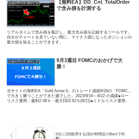
【無料EA】DD_Cnt_TotalOrder
お金の守り方･殖やし方
で含み損を計測する
リアルタイムで含み損を集計し、最大含み損を記録するツールです。
自分がチャートを見ていない間に、マイナス損になったポジションの
最大損を知ることができます。
9月3週目 FOMCのおかげで大
お金の守り方･殖やし方
勝！
当サイトの無料EA「Gold Arrow 6」のトレード成績9/20の「FOMC」
で大きく勝つことができた週でした。2023/9/18～9/22 の成績●ロー
リスク運用：週利2.08％・最大DD3.82％(9/21)●ミドルリスク運用：
週利...
5分に1回処理する(別の時間足のBarsで判
断）