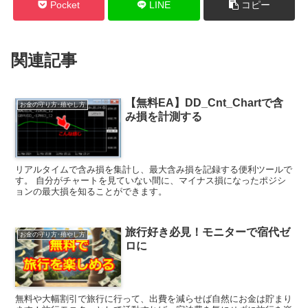
Pocket
LINE
コピー
関連記事
【無料EA】DD_Cnt_Chartで含
お金の守り方･殖やし方
み損を計測する
リアルタイムで含み損を集計し、最大含み損を記録する便利ツールで
す。 自分がチャートを見ていない間に、マイナス損になったポジシ
ョンの最大損を知ることができます。
旅行好き必見！モニターで宿代ゼ
お金の守り方･殖やし方
ロに
無料や大幅割引で旅行に行って、出費を減らせば自然にお金は貯まり