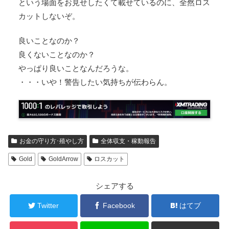
という場面をお見せしたくて載せているのに、全然ロス
カットしないぞ。
良いことなのか？
良くないことなのか？
やっぱり良いことなんだろうな。
・・・いや！警告したい気持ちが伝わらん。
お金の守り方･殖やし方
全体収支・稼動報告
Gold
GoldArrow
ロスカット
シェアする
Twitter
Facebook
はてブ