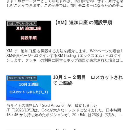
ます！旅行モニターとして活動すれば、宿泊費を気にせずに旅行を楽
しむことができます。この記事では、旅行モニターになるための手順
と、成功のコツをご紹介します。旅行モニターとは？旅行モ...
【XM】追加口座 の開設手順
お金の守り方･殖やし方
XM で、追加口座 を開設する方法を紹介します。Webページの場合1.
XM会員ページへログインするXMTrading（エックスエム）へログイ
ンします。クッキーの利用に関するポップ画面が表示された場合は
「続行する」ボタンを押してください。続...
10月１～２週目 ロスカットされ
お金の守り方･殖やし方
て ご臨終
当サイトの無料EA「Gold Arrow 6」が、破綻しました
(T_T)2023/10/13は、Goldが大きなトレンドになりました。日本時間
15：46 から持ち始めたポジションが、20：54には23段まで積み、
21：30頃の急騰に、資金が...