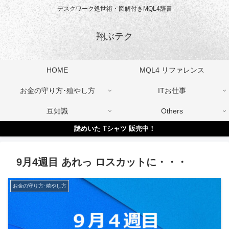
デスクワーク処世術・図解付きMQL4辞書
翔ぶテク
HOME
MQL4 リファレンス
お金の守り方･殖やし方
ITお仕事
豆知識
Others
謎めいた Tシャツ 販売中！
9月4週目 あれっ ロスカットに・・・
お金の守り方･殖やし方